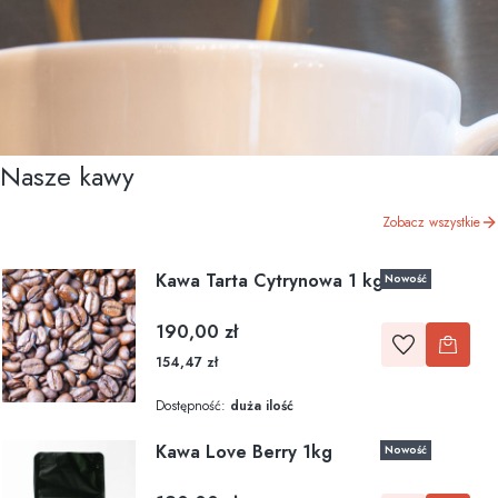
Nasze kawy
Zobacz wszystkie
Kawa Tarta Cytrynowa 1 kg
Nowość
Cena
190,00 zł
154,47 zł
Dostępność:
duża ilość
Kawa Love Berry 1kg
Nowość