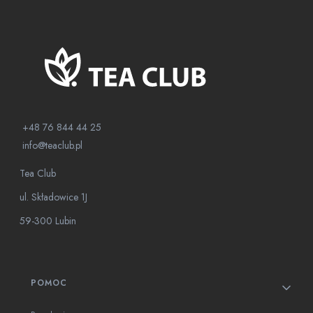
+48 76 844 44 25
info@teaclub.pl
Tea Club
ul. Składowice 1J
59-300 Lubin
Linki w stopce
POMOC