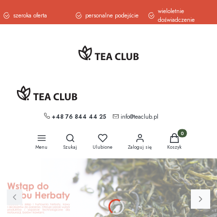
wieloletnie
szeroka oferta
personalne podejście
doświadczenie
+48 76 844 44 25
info@teaclub.pl
Otwórz wyszukiwarkę
Produkty w koszy
Menu
Szukaj
Ulubione
Zaloguj się
Koszyk