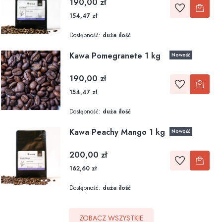
Cena
190,00 zł
154,47 zł
Dostępność:
duża ilość
Kawa Pomegranete 1 kg
Nowość
Cena
190,00 zł
154,47 zł
Dostępność:
duża ilość
Kawa Peachy Mango 1 kg
Nowość
Cena
200,00 zł
162,60 zł
Dostępność:
duża ilość
ZOBACZ WSZYSTKIE