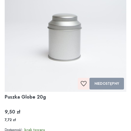
NIEDOSTĘPNY
Puszka Globe 20g
Cena
9,50 zł
7,72 zł
Dostępność:
brak towaru