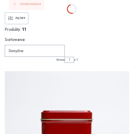
OPAKOWANIA
FILTRY
Produkty:
11
Lista produktów
Sortowanie:
Domyślne
Strona
z 1