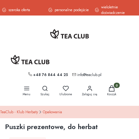
wieloletnie
szeroka oferta
personalne podejście
doświadczenie
+48 76 844 44 25
info@teaclub.pl
Otwórz wyszukiwarkę
Produkty w koszy
Menu
Szukaj
Ulubione
Zaloguj się
Koszyk
TeaClub - Klub Herbaty
Opakowania
Puszki prezentowe, do herbat