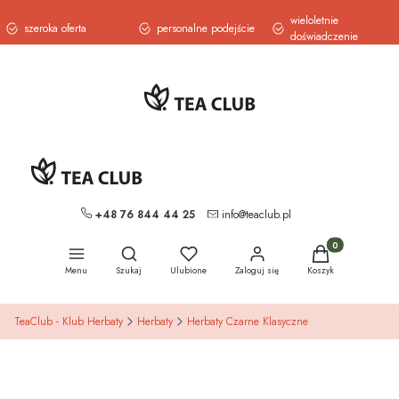
wieloletnie
szeroka oferta
personalne podejście
doświadczenie
+48 76 844 44 25
info@teaclub.pl
Otwórz wyszukiwarkę
Produkty w koszy
Menu
Szukaj
Ulubione
Zaloguj się
Koszyk
TeaClub - Klub Herbaty
Herbaty
Herbaty Czarne Klasyczne