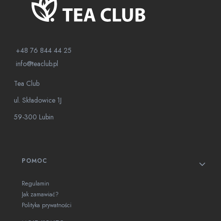
+48 76 844 44 25
info@teaclub.pl
Tea Club
ul. Składowice 1J
59-300 Lubin
Linki w stopce
POMOC
Regulamin
Jak zamawiać?
Polityka prywatności