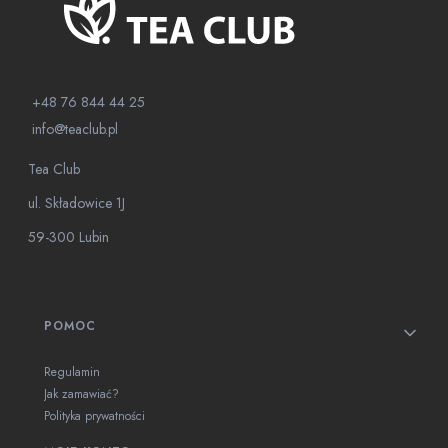
+48 76 844 44 25
info@teaclub.pl
Tea Club
ul. Składowice 1J
59-300 Lubin
Linki w stopce
POMOC
Regulamin
Jak zamawiać?
Polityka prywatności