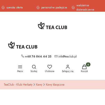
wieloletnie
szeroka oferta
personalne podejście
doświadczenie
+48 76 844 44 25
info@teaclub.pl
Otwórz wyszukiwarkę
Produkty w koszy
Menu
Szukaj
Ulubione
Zaloguj się
Koszyk
TeaClub - Klub Herbaty
Kawy
Kawy klasyczne