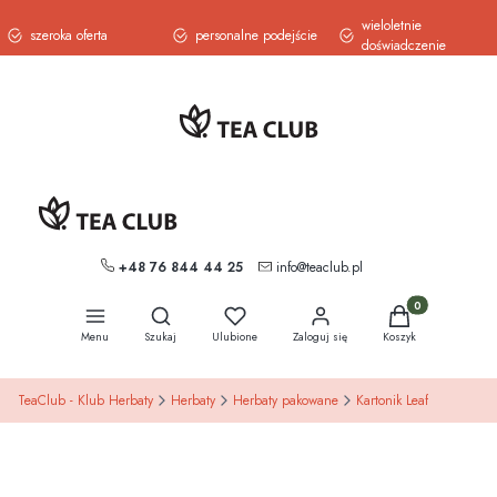
wieloletnie
szeroka oferta
personalne podejście
doświadczenie
+48 76 844 44 25
info@teaclub.pl
Otwórz wyszukiwarkę
Produkty w koszy
Menu
Szukaj
Ulubione
Zaloguj się
Koszyk
TeaClub - Klub Herbaty
Herbaty
Herbaty pakowane
Kartonik Leaf