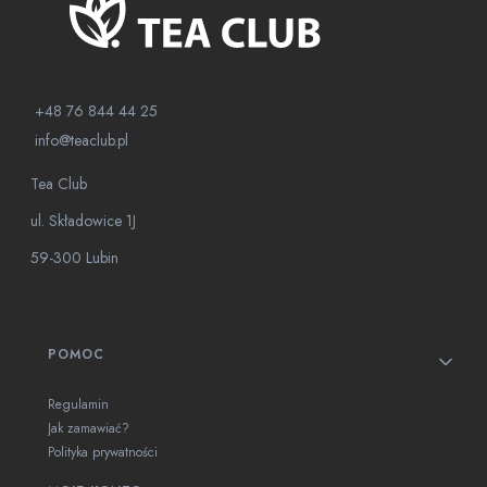
+48 76 844 44 25
info@teaclub.pl
Tea Club
ul. Składowice 1J
59-300 Lubin
Linki w stopce
POMOC
Regulamin
Jak zamawiać?
Polityka prywatności