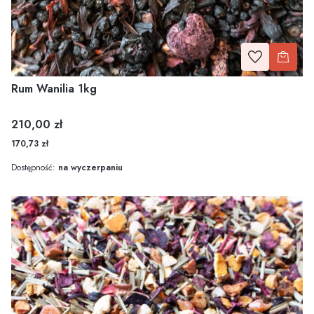
Rum Wanilia 1kg
Cena
210,00 zł
170,73 zł
Dostępność:
na wyczerpaniu