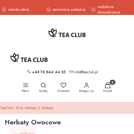
wieloletnie
szeroka oferta
personalne podejście
doświadczenie
+48 76 844 44 25
info@teaclub.pl
Otwórz wyszukiwarkę
Produkty w koszy
Menu
Szukaj
Ulubione
Zaloguj się
Koszyk
TeaClub - Klub Herbaty
Herbaty
Herbaty Owocowe
HERBATY