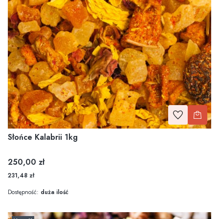
Słońce Kalabrii 1kg
Cena
250,00 zł
231,48 zł
Dostępność:
duża ilość