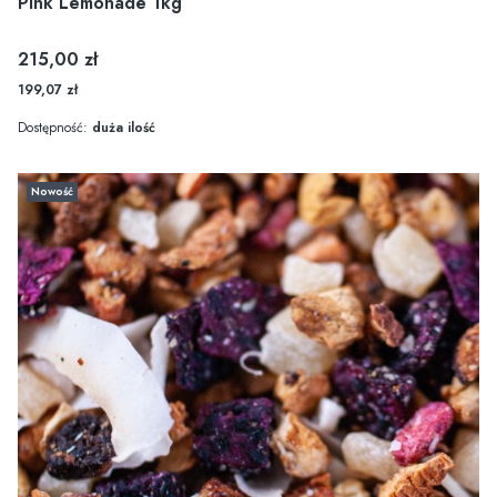
Pink Lemonade 1kg
Cena
215,00 zł
199,07 zł
Dostępność:
duża ilość
Nowość