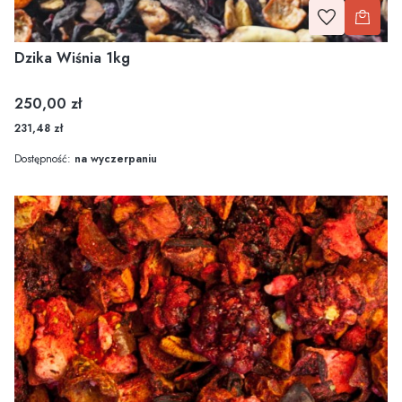
Dzika Wiśnia 1kg
Cena
250,00 zł
231,48 zł
Dostępność:
na wyczerpaniu