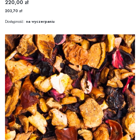
Cena
220,00 zł
203,70 zł
Dostępność:
na wyczerpaniu