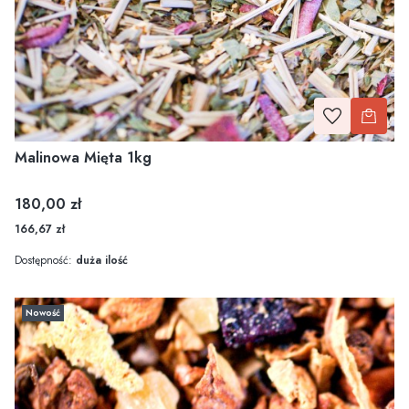
Malinowa Mięta 1kg
Cena
180,00 zł
166,67 zł
Dostępność:
duża ilość
Nowość