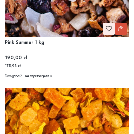
Pink Summer 1 kg
Cena
190,00 zł
175,93 zł
Dostępność:
na wyczerpaniu