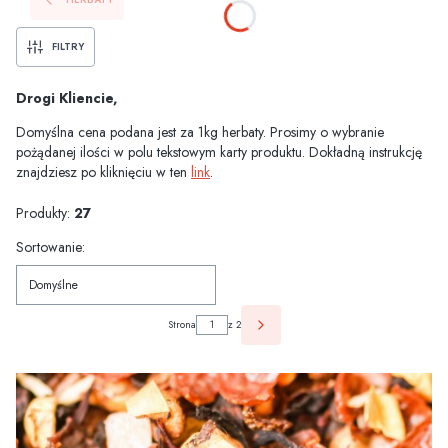
FILTRY
Drogi Kliencie,
Domyślna cena podana jest za 1kg herbaty. Prosimy o wybranie
pożądanej ilości w polu tekstowym karty produktu. Dokładną instrukcję
znajdziesz po kliknięciu w ten
link
.
Produkty:
27
Lista produktów
Sortowanie:
Domyślne
Strona
z 2
NASTĘPNE PRODUKTY