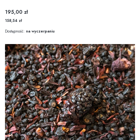
Cena
195,00 zł
158,54 zł
Dostępność:
na wyczerpaniu