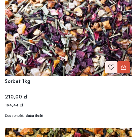
Sorbet 1kg
Cena
210,00 zł
194,44 zł
Dostępność:
duża ilość