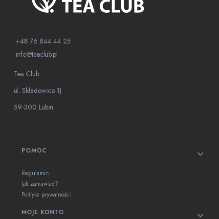
+48 76 844 44 25
info@teaclub.pl
Tea Club
ul. Składowice 1J
59-300 Lubin
Linki w stopce
POMOC
Regulamin
Jak zamawiać?
Polityka prywatności
MOJE KONTO