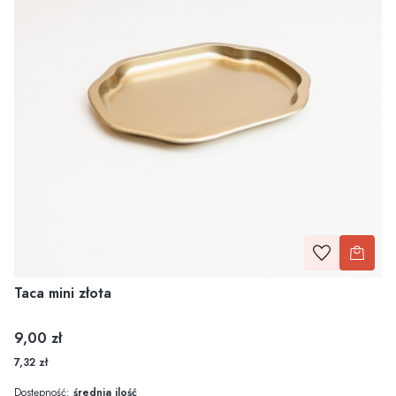
Taca mini złota
Cena
9,00 zł
7,32 zł
Dostępność:
średnia ilość