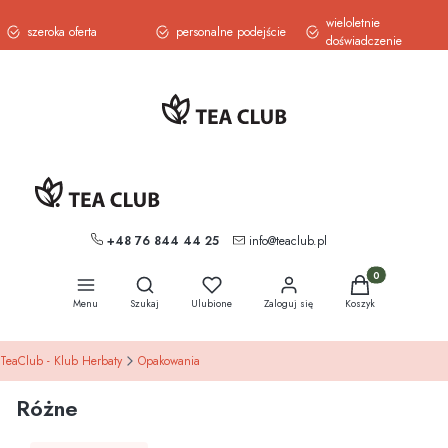
wieloletnie
szeroka oferta
personalne podejście
doświadczenie
+48 76 844 44 25
info@teaclub.pl
Otwórz wyszukiwarkę
Produkty w koszy
Menu
Szukaj
Ulubione
Zaloguj się
Koszyk
TeaClub - Klub Herbaty
Opakowania
Różne