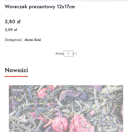
Woreczek prezentowy 12x17cm
Cena
3,80 zł
3,09 zł
Dostępność:
duża ilość
Strona
z 1
Nowości
Nowość