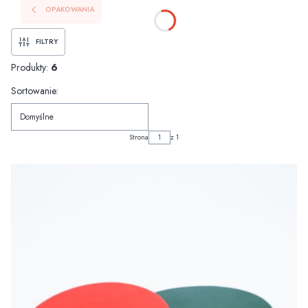
OPAKOWANIA
FILTRY
Produkty:
6
Lista produktów
Sortowanie:
Domyślne
Strona
z 1