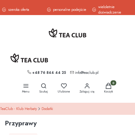
wieloletnie
szeroka oferta
personalne podejście
doświadczenie
+48 76 844 44 25
info@teaclub.pl
Otwórz wyszukiwarkę
Produkty w koszy
Menu
Szukaj
Ulubione
Zaloguj się
Koszyk
TeaClub - Klub Herbaty
Dodatki
Przyprawy