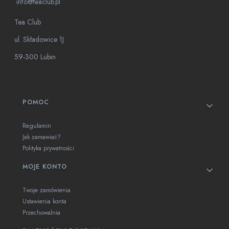
info@teaclub.pl
Tea Club
ul. Składowice 1J
59-300 Lubin
Linki w stopce
POMOC
Regulamin
Jak zamawiać?
Polityka prywatności
MOJE KONTO
Twoje zamówienia
Ustawienia konta
Przechowalnia