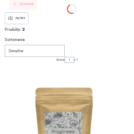
DODATKI
FILTRY
Produkty:
2
Lista produktów
Sortowanie:
Domyślne
Strona
z 1