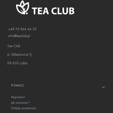
+48 76 844 44 25
info@teaclub.pl
Tea Club
ul. Składowice 1J
59-300 Lubin
Linki w stopce
POMOC
Regulamin
Jak zamawiać?
Polityka prywatności