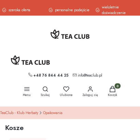
wieloletnie
szeroka oferta
personalne podejście
doświadczenie
+48 76 844 44 25
info@teaclub.pl
Otwórz wyszukiwarkę
Produkty w koszy
Menu
Szukaj
Ulubione
Zaloguj się
Koszyk
TeaClub - Klub Herbaty
Opakowania
Kosze