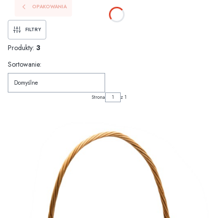
OPAKOWANIA
FILTRY
Produkty:
3
Lista produktów
Sortowanie:
Domyślne
Strona
z 1