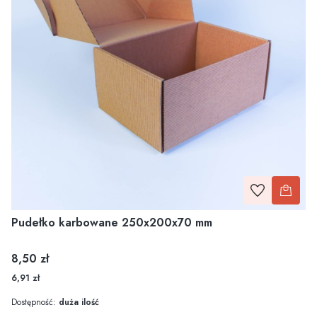
Pudełko karbowane 250x200x70 mm
Cena
8,50 zł
6,91 zł
Dostępność:
duża ilość