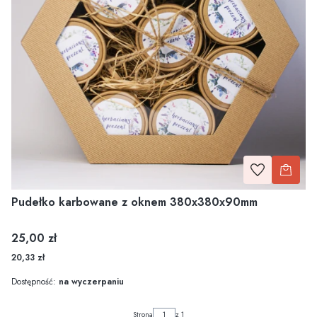
Pudełko karbowane z oknem 380x380x90mm
Cena
25,00 zł
20,33 zł
Dostępność:
na wyczerpaniu
Strona
z 1