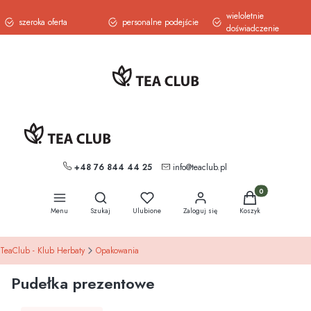
wieloletnie
szeroka oferta
personalne podejście
doświadczenie
+48 76 844 44 25
info@teaclub.pl
Otwórz wyszukiwarkę
Produkty w koszy
Menu
Szukaj
Ulubione
Zaloguj się
Koszyk
TeaClub - Klub Herbaty
Opakowania
Pudełka prezentowe