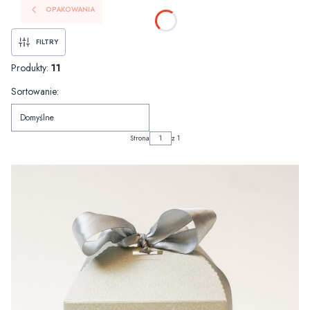
OPAKOWANIA
FILTRY
Produkty:
11
Lista produktów
Sortowanie:
Domyślne
Strona
z 1