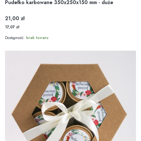
Pudełko karbowane 350x250x150 mm - duże
Cena
21,00 zł
17,07 zł
Dostępność:
brak towaru