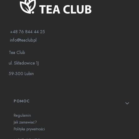
+48 76 844 44 25
info@teaclub.pl
Tea Club
ul. Składowice 1J
59-300 Lubin
Linki w stopce
POMOC
Regulamin
Jak zamawiać?
Polityka prywatności