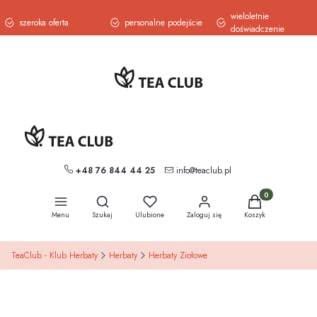
wieloletnie
szeroka oferta
personalne podejście
doświadczenie
+48 76 844 44 25
info@teaclub.pl
Otwórz wyszukiwarkę
Produkty w koszy
Menu
Szukaj
Ulubione
Zaloguj się
Koszyk
TeaClub - Klub Herbaty
Herbaty
Herbaty Ziołowe