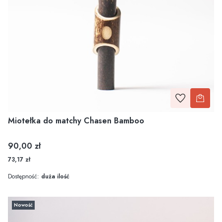
Miotełka do matchy Chasen Bamboo
Cena
90,00 zł
73,17 zł
Dostępność:
duża ilość
Nowość