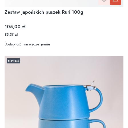
Zestaw japońskich puszek Ruri 100g
Cena
105,00 zł
85,37 zł
Dostępność:
na wyczerpaniu
Nowość