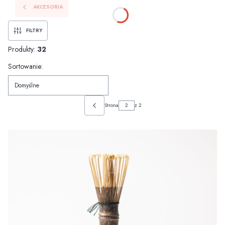
AKCESORIA
FILTRY
Produkty:
32
Lista produktów
Sortowanie:
Domyślne
Strona
z 2
POPRZEDNIE PRODUKTY