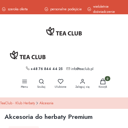
wieloletnie
szeroka oferta
personalne podejście
doświadczenie
+48 76 844 44 25
info@teaclub.pl
Otwórz wyszukiwarkę
Produkty w koszy
Menu
Szukaj
Ulubione
Zaloguj się
Koszyk
TeaClub - Klub Herbaty
Akcesoria
Akcesoria do herbaty Premium