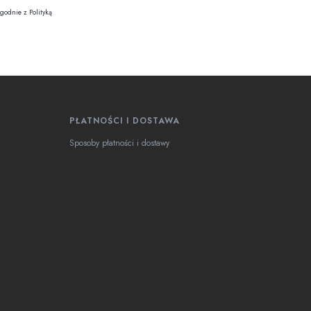
godnie z Polityką
PŁATNOŚCI I DOSTAWA
Sposoby płatności i dostawy