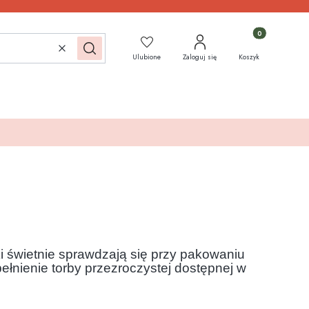
Produkty w koszy
Wyczyść
Szukaj
Ulubione
Zaloguj się
Koszyk
i świetnie sprawdzają się przy pakowaniu
ełnienie torby przezroczystej dostępnej w