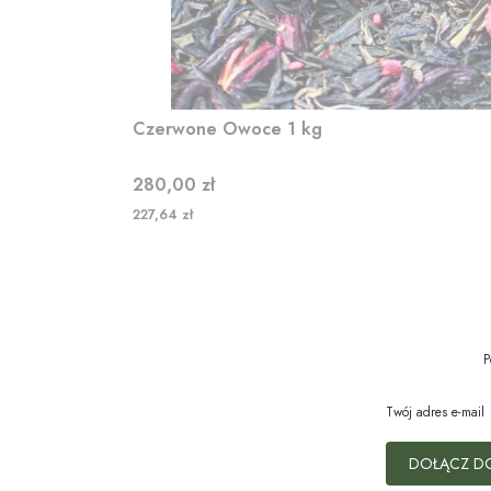
Czerwone Owoce 1 kg
Cena
280,00 zł
227,64 zł
P
Twój adres e-mail
DOŁĄCZ D