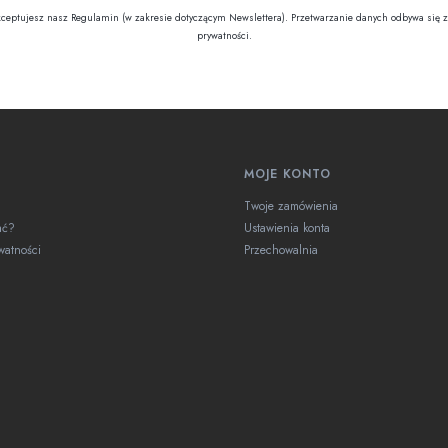
kceptujesz nasz Regulamin (w zakresie dotyczącym Newslettera). Przetwarzanie danych odbywa się z
prywatności.
w stopce
MOJE KONTO
Twoje zamówienia
ać?
Ustawienia konta
ywatności
Przechowalnia