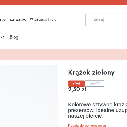
 76 844 44 25
info@teaclub.pl
kt
Blog
Krążek zielony
z VAT
bez VAT
Cena
2,50 zł
Kolorowe sztywne krążk
prezentów. Idealne uzup
naszej ofercie.
Przejdź do pełnego opisu