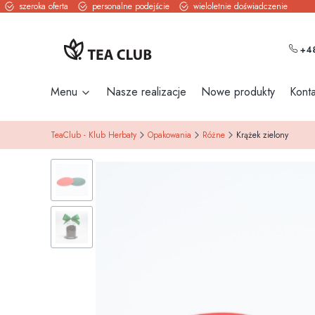
szeroka oferta
personalne podejście
wieloletnie doświadczenie
+48
Menu
Nasze realizacje
Nowe produkty
Konta
TeaClub - Klub Herbaty
Opakowania
Różne
Krążek zielony