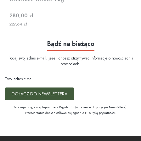
Cena
280,00 zł
227,64 zł
Bądź na bieżąco
Podaj swój adres e-mail, jeżeli chcesz otrzymywać informacje o nowościach i
promocjach.
Twój adres e-mail
DOŁĄCZ DO NEWSLETTERA
Zapisując się, akceptujesz nasz Regulamin (w zakresie dotyczącym Newslettera).
Przetwarzanie danych odbywa się zgodnie z Polityką prywatności.