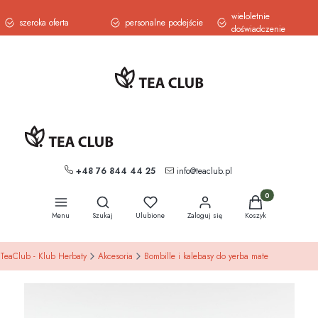
wieloletnie
szeroka oferta
personalne podejście
doświadczenie
+48 76 844 44 25
info@teaclub.pl
Otwórz wyszukiwarkę
Produkty w koszy
Menu
Szukaj
Ulubione
Zaloguj się
Koszyk
TeaClub - Klub Herbaty
Akcesoria
Bombille i kalebasy do yerba mate