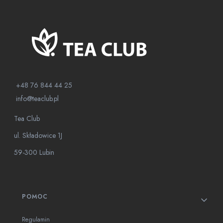
+48 76 844 44 25
info@teaclub.pl
Tea Club
ul. Składowice 1J
59-300 Lubin
Linki w stopce
POMOC
Regulamin