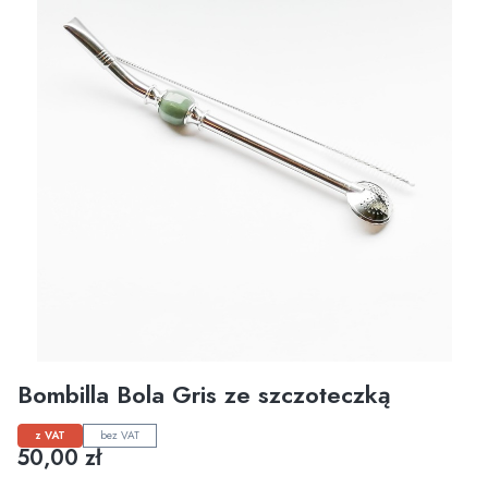
Bombilla Bola Gris ze szczoteczką
z VAT
bez VAT
Cena
50,00 zł