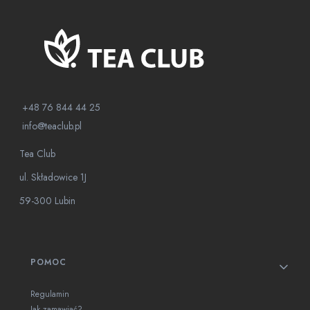
+48 76 844 44 25
info@teaclub.pl
Tea Club
ul. Składowice 1J
59-300 Lubin
Linki w stopce
POMOC
Regulamin
Jak zamawiać?