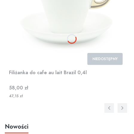
NIEDOSTĘPNY
Filiżanka do cafe au lait Brazil 0,4l
Cena
58,00 zł
47,15 zł
Nowości