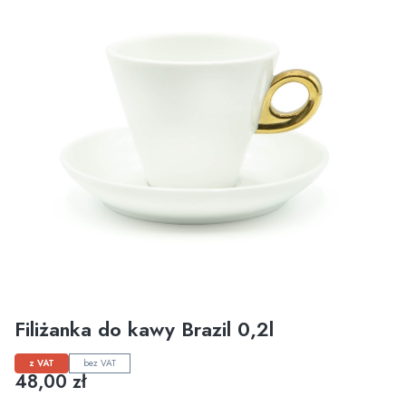
Filiżanka do kawy Brazil 0,2l
z VAT
bez VAT
Cena
48,00 zł