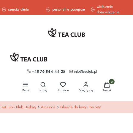
wieloletnie
szeroka oferta
personalne podejście
doświadczenie
+48 76 844 44 25
info@teaclub.pl
Otwórz wyszukiwarkę
Produkty w koszy
Menu
Szukaj
Ulubione
Zaloguj się
Koszyk
TeaClub - Klub Herbaty
Akcesoria
Filiżanki do kawy i herbaty