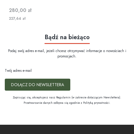
Cena
280,00 zł
227,64 zł
Bądź na bieżąco
Podaj swój adres e-mail, jeżeli chcesz otrzymywać informacje o nowościach i
promocjach.
Twój adres e-mail
DOŁĄCZ DO NEWSLETTERA
Zapisując się, akceptujesz nasz Regulamin (w zakresie dotyczącym Newslettera).
Przetwarzanie danych odbywa się zgodnie z Polityką prywatności.