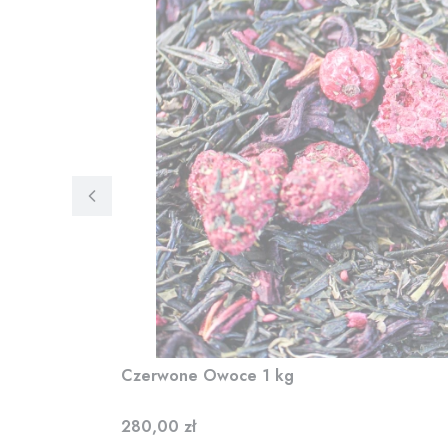
Czerwone Owoce 1 kg
Cena
280,00 zł