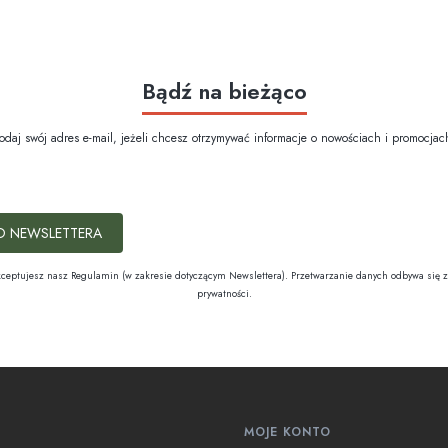
Bądź na bieżąco
odaj swój adres e-mail, jeżeli chcesz otrzymywać informacje o nowościach i promocjac
O NEWSLETTERA
kceptujesz nasz Regulamin (w zakresie dotyczącym Newslettera). Przetwarzanie danych odbywa się z
prywatności.
w stopce
MOJE KONTO