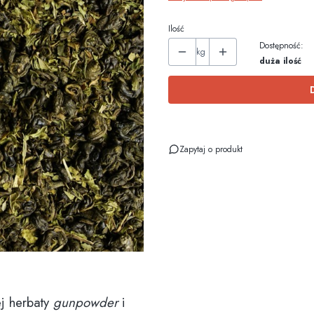
Ilość
Dostępność:
kg
duża ilość
Zapytaj o produkt
ej herbaty
gunpowder
i