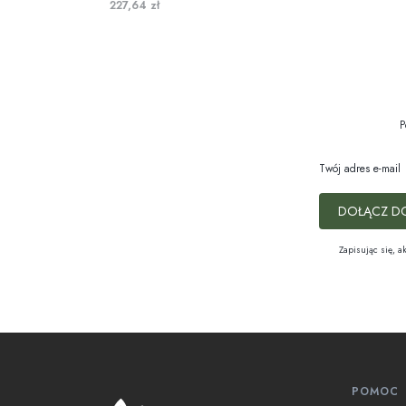
227,64 zł
P
Twój adres e-mail
DOŁĄCZ D
Zapisując się, a
Linki 
POMOC