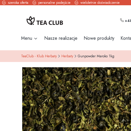
szeroka oferta
personalne podejście
wieloletnie doświadczenie
+48
Menu
Nasze realizacje
Nowe produkty
Konta
TeaClub - Klub Herbaty
Herbaty
Gunpowder Maroko 1kg