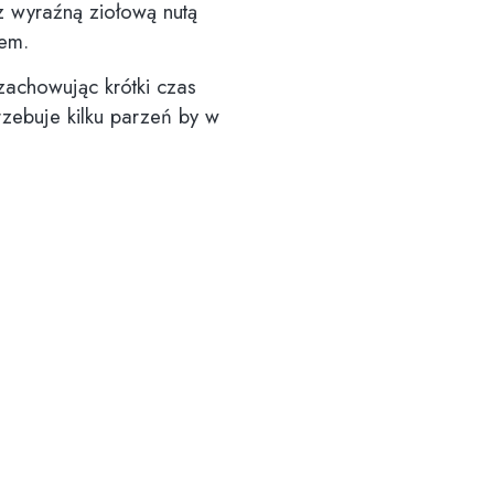
 z wyraźną ziołową nutą
rem.
achowując krótki czas
rzebuje kilku parzeń by w