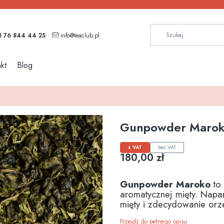
 76 844 44 25
info@teaclub.pl
kt
Blog
Gunpowder Marok
z VAT
bez VAT
Cena
180,00 zł
Gunpowder Maroko
to
aromatycznej mięty. Napar
mięty i zdecydowanie orz
Przejdź do pełnego opisu