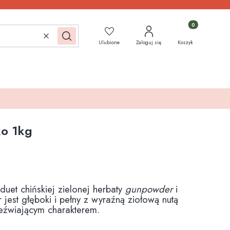
Produkty w koszy
Wyczyść
Szukaj
Ulubione
Zaloguj się
Koszyk
o 1kg
 duet chińskiej zielonej herbaty
gunpowder
i
 jest głęboki i pełny z wyraźną ziołową nutą
eźwiającym charakterem.