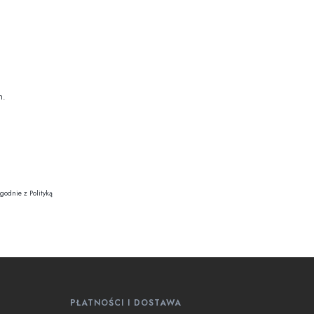
h.
godnie z Polityką
PŁATNOŚCI I DOSTAWA