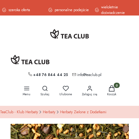
wieloletnie
szeroka oferta
personalne podejście
doświadczenie
+48 76 844 44 25
info@teaclub.pl
Otwórz wyszukiwarkę
Produkty w koszy
Menu
Szukaj
Ulubione
Zaloguj się
Koszyk
TeaClub - Klub Herbaty
Herbaty
Herbaty Zielone z Dodatkami