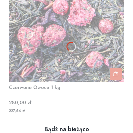
Czerwone Owoce 1 kg
Cena
280,00 zł
227,64 zł
Bądź na bieżąco