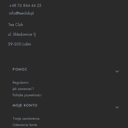
+48 76 844 44 25
info@teaclub.pl
Tea Club
ul. Składowice 1J
59-300 Lubin
Linki w stopce
POMOC
Regulamin
Jak zamawiać?
Polityka prywatności
MOJE KONTO
Twoje zamówienia
Ustawienia konta