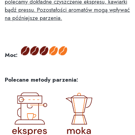
polecamy dokładne czyszczenie ekspresu, kawiarki
bądź pressu. Pozostałości aromatów mogą wpływać
na późniejsze parzenia.
Moc:
Polecane metody parzenia: