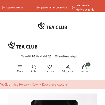
wieloletnie
szeroka oferta
personalne podejście
doświadczenie
+48 76 844 44 25
info@teaclub.pl
Otwórz wyszukiwarkę
Produkty w koszy
Menu
Szukaj
Ulubione
Zaloguj się
Koszyk
TeaClub - Klub Herbaty
Kawy
Kawy aromatyzowane