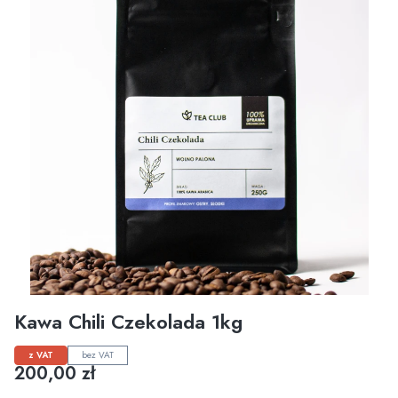
Kawa Chili Czekolada 1kg
z VAT
bez VAT
Cena
200,00 zł