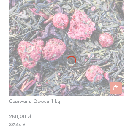
Czerwone Owoce 1 kg
Cena
280,00 zł
227,64 zł