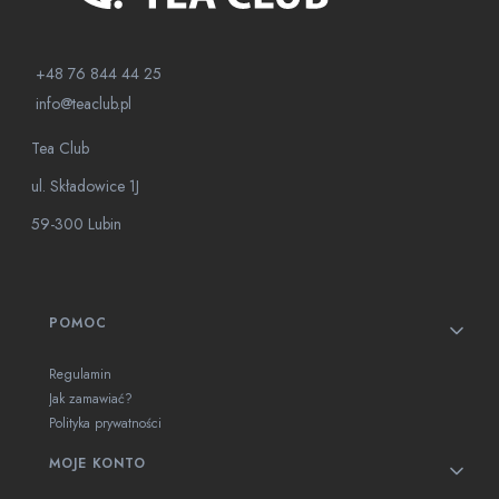
+48 76 844 44 25
info@teaclub.pl
Tea Club
ul. Składowice 1J
59-300 Lubin
Linki w stopce
POMOC
Regulamin
Jak zamawiać?
Polityka prywatności
MOJE KONTO