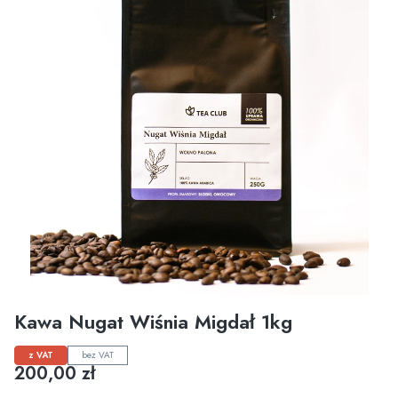
Kawa Nugat Wiśnia Migdał 1kg
z VAT
bez VAT
Cena
200,00 zł