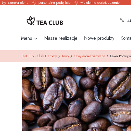
szeroka oferta
personalne podejście
wieloletnie doświadczenie
+48
Menu
Nasze realizacje
Nowe produkty
Konta
TeaClub - Klub Herbaty
Kawy
Kawy aromatyzowane
Kawa Pomegra