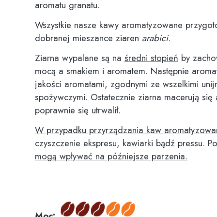
aromatu granatu.
Wszystkie nasze kawy aromatyzowane przygot
dobranej mieszance ziaren
arabici
.
Ziarna wypalane są na
średni stopień
by zacho
mocą a smakiem i aromatem. Następnie aroma
jakości aromatami, zgodnymi ze wszelkimi uni
spożywczymi. Ostatecznie ziarna macerują się
poprawnie się utrwalił.
W przypadku przyrządzania kaw aromatyzowa
czyszczenie ekspresu, kawiarki bądź pressu. P
mogą wpływać na późniejsze parzenia.
Moc: