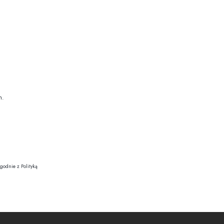
h.
godnie z Polityką