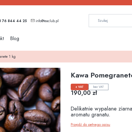
 76 844 44 25
info@teaclub.pl
kt
Blog
nete 1 kg
Kawa Pomegranete
z VAT
bez VAT
Cena
190,00 zł
Delikatnie wypalane ziarn
aromatu granatu.
Przejdź do pełnego opisu