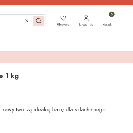
Produkty w koszy
Wyczyść
Szukaj
Ulubione
Zaloguj się
Koszyk
 1 kg
a kawy tworzą idealną bazę dla szlachetnego