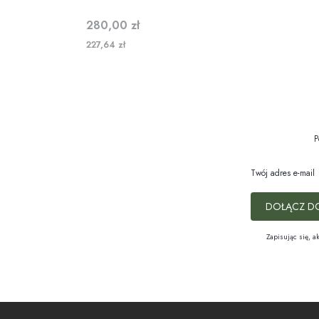
Cena
280,00 zł
227,64 zł
P
Twój adres e-mail
DOŁĄCZ D
Zapisując się, a