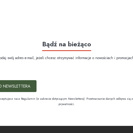
Bądź na bieżąco
odaj swój adres e-mail, jeżeli chcesz otrzymywać informacje o nowościach i promocjac
O NEWSLETTERA
kceptujesz nasz Regulamin (w zakresie dotyczącym Newslettera). Przetwarzanie danych odbywa się z
prywatności.