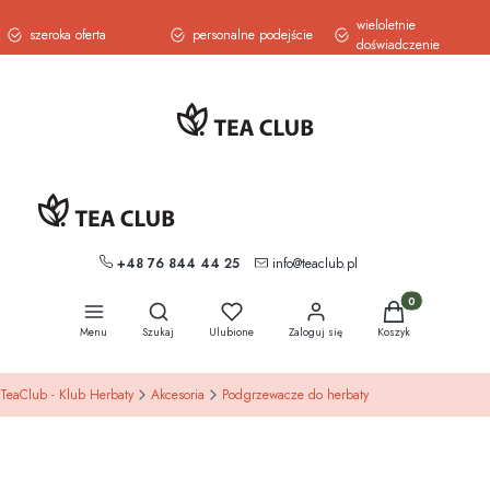
wieloletnie
szeroka oferta
personalne podejście
doświadczenie
+48 76 844 44 25
info@teaclub.pl
Otwórz wyszukiwarkę
Produkty w koszy
Menu
Szukaj
Ulubione
Zaloguj się
Koszyk
TeaClub - Klub Herbaty
Akcesoria
Podgrzewacze do herbaty