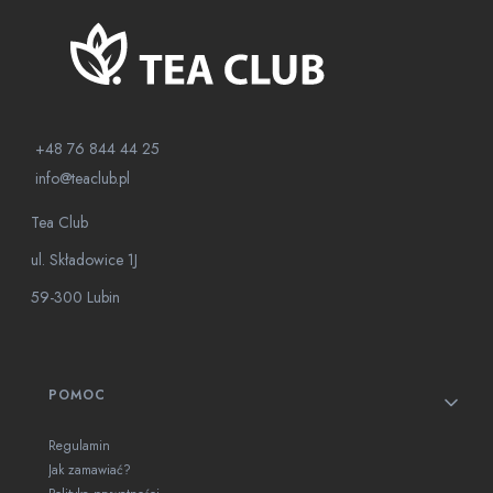
+48 76 844 44 25
info@teaclub.pl
Tea Club
ul. Składowice 1J
59-300 Lubin
Linki w stopce
POMOC
Regulamin
Jak zamawiać?