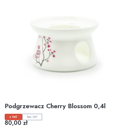
Podgrzewacz Cherry Blossom 0,4l
z VAT
bez VAT
Cena
80,00 zł