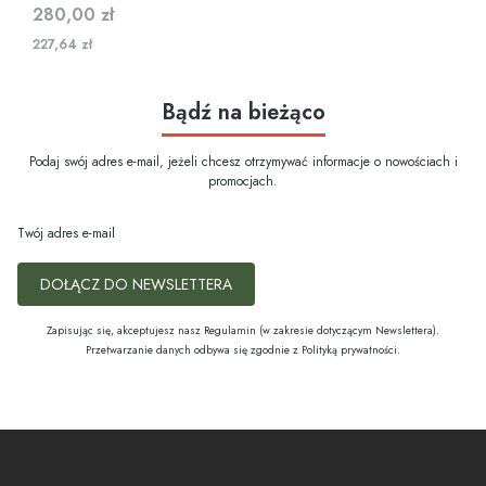
Cena
280,00 zł
227,64 zł
Bądź na bieżąco
Podaj swój adres e-mail, jeżeli chcesz otrzymywać informacje o nowościach i
promocjach.
Twój adres e-mail
DOŁĄCZ DO NEWSLETTERA
Zapisując się, akceptujesz nasz Regulamin (w zakresie dotyczącym Newslettera).
Przetwarzanie danych odbywa się zgodnie z Polityką prywatności.