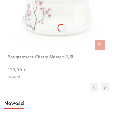
Podgrzewacz Cherry Blossom 1,5l
Cena
120,00 zł
97,56 zł
Nowości